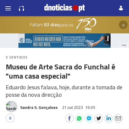
×
Faltam
63 dias
para os
PUB
5 SENTIDOS
Museu de Arte Sacra do Funchal é
"uma casa especial"
Eduardo Jesus falava, hoje, durante a tomada de
posse da nova direcção
Sandra S. Gonçalves
21 out 2023
16:55
0