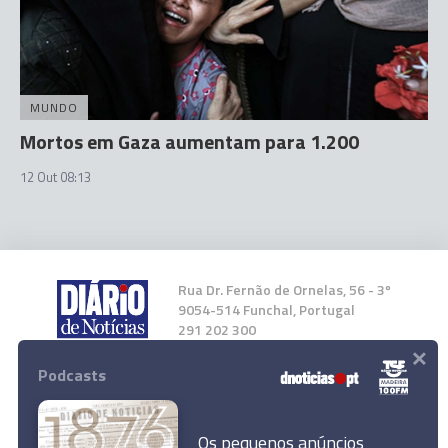
MUNDO
Mortos em Gaza aumentam para 1.200
12 Out 08:13
Rua Dr. Fernão de Ornelas, 56 - 3º
9054-514 Funchal, Portugal
291 202 300
×
Podcasts
Instale a nossa App
Os pequenos anúncios