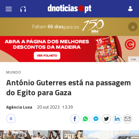
×
Faltam
66 dias
para os
PUB
MUNDO
António Guterres está na passagem
do Egito para Gaza
Agência Lusa
20 out 2023
13:39
0