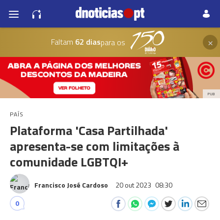
×
Faltam
62 dias
para os
PUB
PAÍS
Plataforma 'Casa Partilhada'
apresenta-se com limitações à
comunidade LGBTQI+
Francisco José Cardoso
20 out 2023
08:30
0