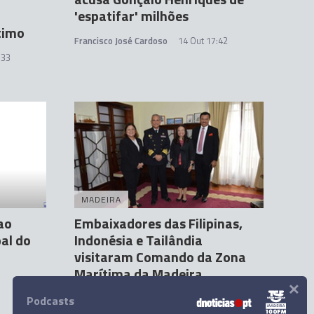
'espatifar' milhões
timo
Francisco José Cardoso
14 Out 17:42
:33
MADEIRA
ao
Embaixadores das Filipinas,
pal do
Indonésia e Tailândia
visitaram Comando da Zona
Marítima da Madeira
×
Andreia Dias Ferro
17 Out 11:07
Podcasts