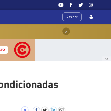
Assinar
×
PUB
condicionadas
0