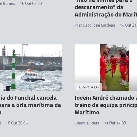
ré Gomes
16 Out 02:00
descaramento" da
Administração do Marí
Francisco José Cardoso
14 Out 21
A
DESPORTO
ia do Funchal cancela
Jovem André chamado 
para a orla marítima da
treino da equipa princi
a
Marítimo
o
16 Out 20:05
Emanuel Rosa
11 Out 17:08