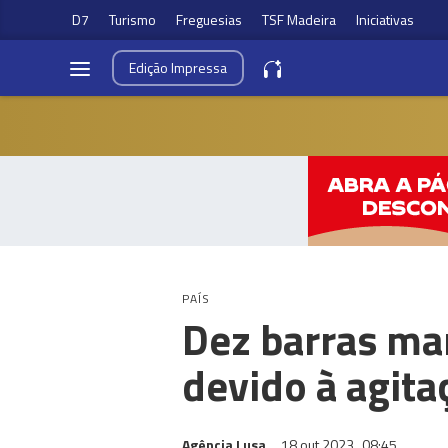
D7
Turismo
Freguesias
TSF Madeira
Iniciativas
Edição
Impressa
PAÍS
Dez barras mar
devido à agita
Agência Lusa
18 out 2023
08:45