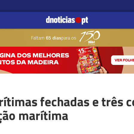
Faltam
65 dias
para os
ítimas fechadas e três 
ção marítima