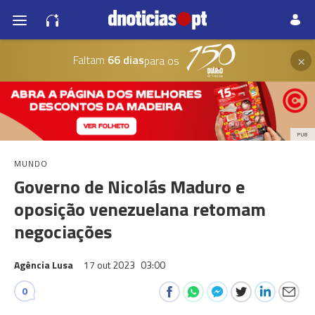
×
Faltam
66 dias
para os
PUB
MUNDO
Governo de Nicolás Maduro e
oposição venezuelana retomam
negociações
Agência Lusa
17 out 2023
03:00
0