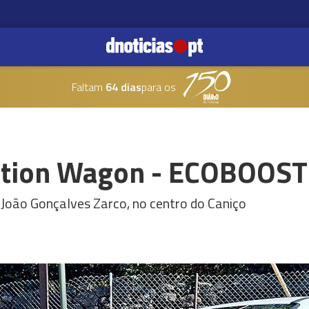
Faltam
64 dias
para os
tation Wagon - ECOBOOS
João Gonçalves Zarco, no centro do Caniço