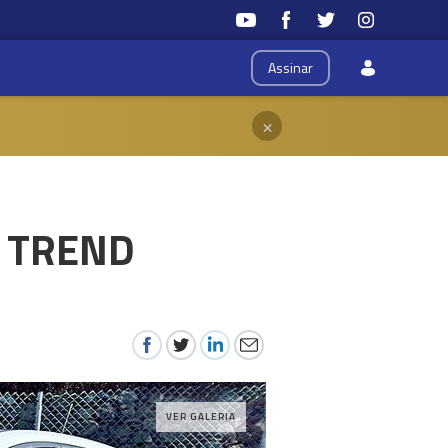
Assinar
×
T TREND
VER GALERIA