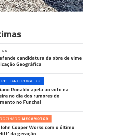
timas
IRA
efende candidatura da obra de vime
dicação Geográfica
CRISTIANO RONALDO
tiano Ronaldo apela ao voto na
ira no dia dos rumores de
mento no Funchal
TROCINADO
MEGAMOTOR
 John Cooper Works com o último
elift' da geração