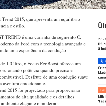
 Trend 2015, que apresenta um equilíbrio
Úl
ência e estilo.
T TREND é uma carrinha de segmento C.
MADE
moderno da Ford com a tecnologia avançada e
PS d
à In
ando uma experiência de condução
e 1.0 litro, o Focus EcoBoost oferece um
Cris
orcionando potência quando precisa e
Made
 combustível. Desfrute de uma condução suave
casa
a aventura emocionante.
end 2015 foi projectado para proporcionar
PA
mentos de alta qualidade e os detalhes
MINI
'fac
 ambiente elegante e moderno.