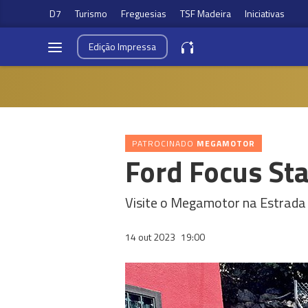
D7
Turismo
Freguesias
TSF Madeira
Iniciativas
Edição
Impressa
PATROCINADO
MEGAMOTOR
Ford Focus S
Visite o Megamotor na Estrada 
14 out 2023
19:00