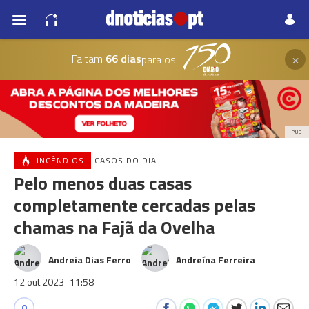
×
Faltam
66 dias
para os
PUB
INCÊNDIOS
CASOS DO DIA
Pelo menos duas casas
completamente cercadas pelas
chamas na Fajã da Ovelha
Andreia Dias Ferro
Andreína Ferreira
12 out 2023
11:58
0