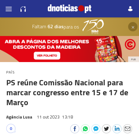
×
Faltam
62 dias
para os
PUB
PAÍS
PS reúne Comissão Nacional para
marcar congresso entre 15 e 17 de
Março
Agência Lusa
11 out 2023
13:18
0