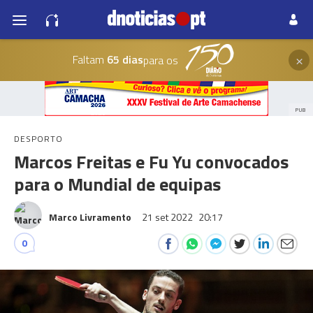
×
Faltam
65 dias
para os
PUB
DESPORTO
Marcos Freitas e Fu Yu convocados
para o Mundial de equipas
Marco Livramento
21 set 2022
20:17
0