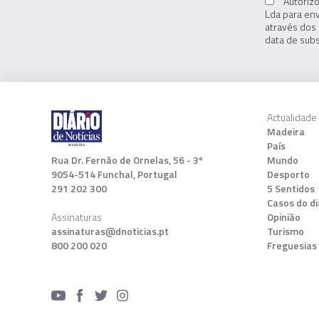
Autorizo
Lda para env
através dos 
data de subs
Actualidade
Madeira
País
Rua Dr. Fernão de Ornelas, 56 - 3º
Mundo
9054-514 Funchal, Portugal
Desporto
291 202 300
5 Sentidos
Casos do di
Assinaturas
Opinião
assinaturas@dnoticias.pt
Turismo
800 200 020
Freguesias