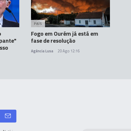
PAÍS
o
Fogo em Ourém já está em
pante"
fase de resolução
esso
Agência Lusa
20 Ago 12:16