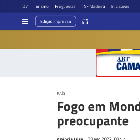
D7
Turismo
Freguesias
TSF Madeira
Iniciativas
Edição
Impressa
PAÍS
Fogo em Mondi
preocupante
Agência Lusa
28 ago 2022
09:57