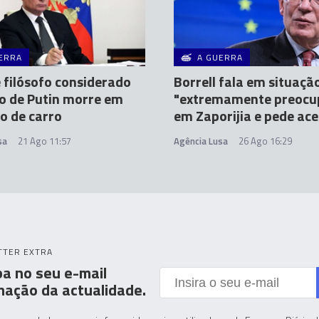
ERRA
A GUERRA
e filósofo considerado
Borrell fala em situaçã
o de Putin morre em
"extremamente preocu
o de carro
em Zaporijia e pede ac
sa
21 Ago 11:57
Agência Lusa
26 Ago 16:29
TTER EXTRA
a no seu e-mail
mação da actualidade.