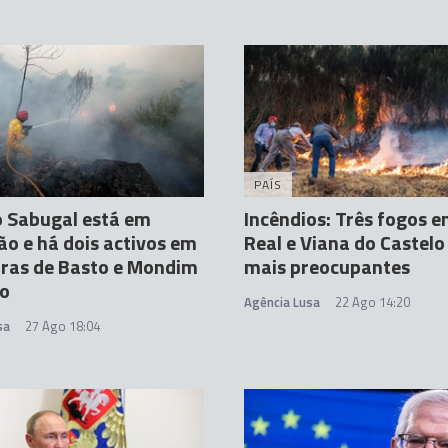
PAÍS
o Sabugal está em
Incêndios: Três fogos e
ão e há dois activos em
Real e Viana do Castelo
ras de Basto e Mondim
mais preocupantes
to
Agência Lusa
22 Ago 14:20
sa
27 Ago 18:04