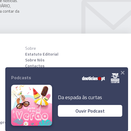
 Notícias.
IÁRIO,
a contar da
Sobre
Estatuto Editorial
Sobre Nós
Contactos
×
Podcasts
Download App
Da espada às curtas
Ouvir Podcast
resa Diário de Notícias, Lda. Todos os direitos reservados.