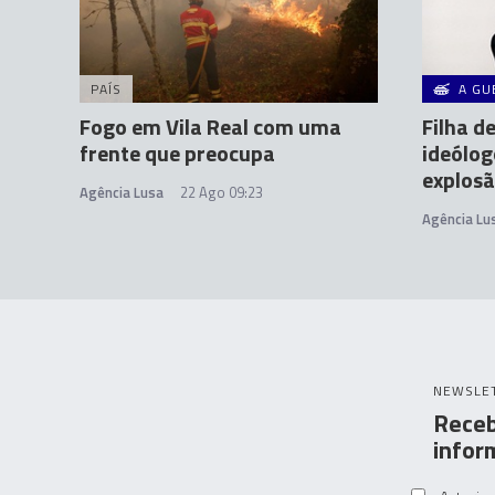
PAÍS
A GU
Fogo em Vila Real com uma
Filha d
frente que preocupa
ideólog
explosã
Agência Lusa
22 Ago 09:23
Agência Lu
NEWSLE
Receb
infor