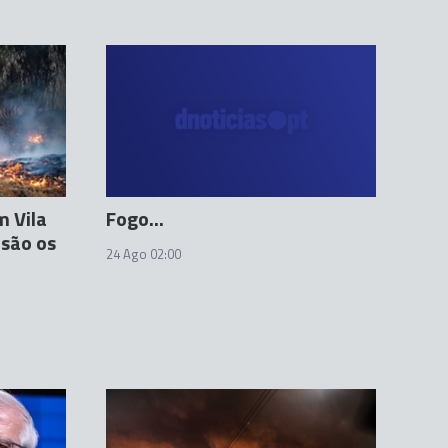
m Vila
Fogo...
 são os
24 Ago 02:00