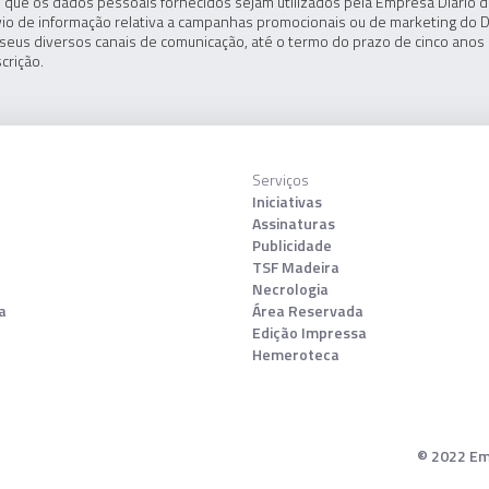
 que os dados pessoais fornecidos sejam utilizados pela Empresa Diário de
io de informação relativa a campanhas promocionais ou de marketing do D
seus diversos canais de comunicação, até o termo do prazo de cinco anos 
crição.
Serviços
Iniciativas
Assinaturas
Publicidade
TSF Madeira
Necrologia
a
Área Reservada
Edição Impressa
Hemeroteca
© 2022 Emp