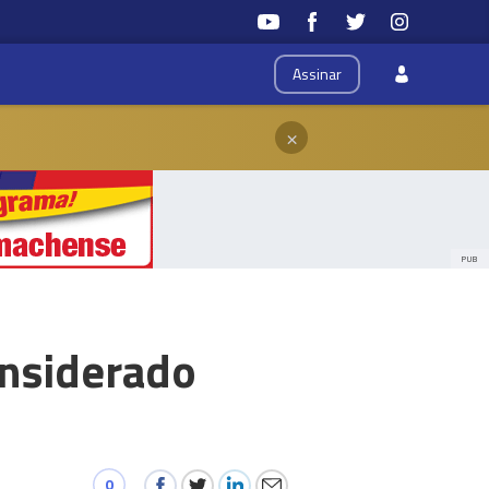
Assinar
×
PUB
onsiderado
0