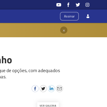
Assinar
×
nho
eque de opções, com adequados
mas.
VER GALERIA