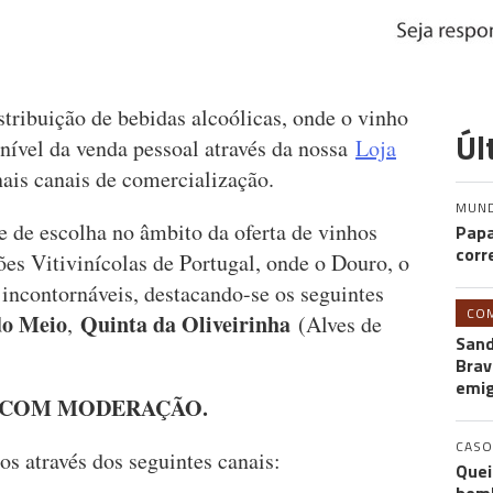
ribuição de bebidas alcoólicas, onde o vinho
Úl
nível da venda pessoal através da nossa
Loja
onais canais de comercialização.
MUN
de escolha no âmbito da oferta de vinhos
Papa
corr
s Vitivinícolas de Portugal, onde o Douro, o
 incontornáveis, destacando-se os seguintes
CO
do Meio
Quinta da Oliveirinha
,
(Alves de
Sand
Brav
emi
A COM MODERAÇÃO.
CASO
os através dos seguintes canais:
Quei