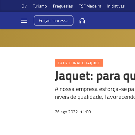
D7
Turismo
Freguesias
TSF Madeira
Iniciativas
Edição
Impressa
PATROCINADO
JAQUET
Jaquet: para 
A nossa empresa esforça-se par
níveis de qualidade, favorecen
26 ago 2022
11:00