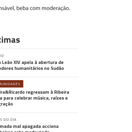
timas
DO
 Leão XIV apela à abertura de
edores humanitários no Sudão
MUNIDADES
ra&Ricardo regressam à Ribeira
a para celebrar música, raízes e
gração
S DO DIA
mada mal apagada acciona