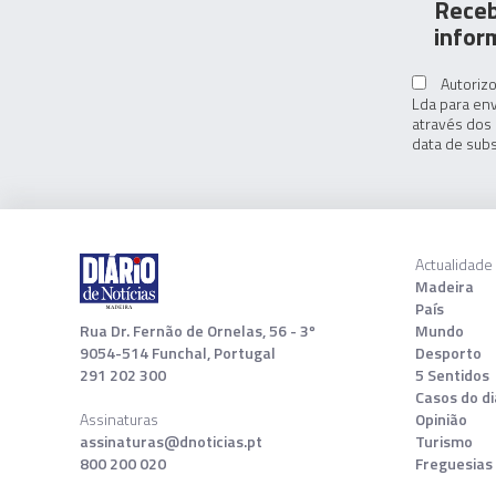
Receb
infor
Autorizo
Lda para env
através dos 
data de subs
Actualidade
Madeira
País
Rua Dr. Fernão de Ornelas, 56 - 3º
Mundo
9054-514 Funchal, Portugal
Desporto
291 202 300
5 Sentidos
Casos do di
Assinaturas
Opinião
assinaturas@dnoticias.pt
Turismo
800 200 020
Freguesias