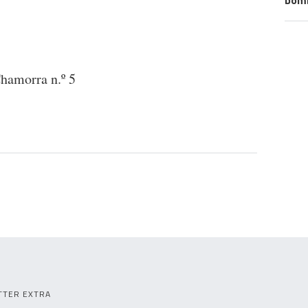
bomb
hamorra n.º 5
TTER EXTRA