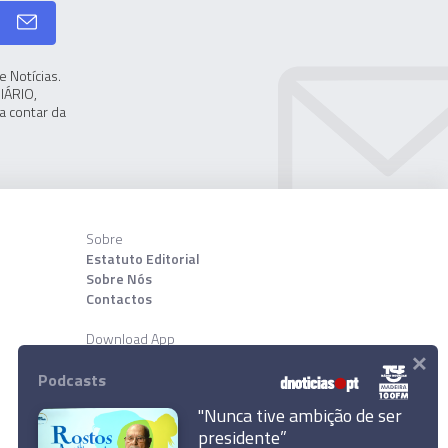
 Notícias.
IÁRIO,
a contar da
Sobre
Estatuto Editorial
Sobre Nós
Contactos
Download App
×
Podcasts
"Nunca tive ambição de ser
presidente”