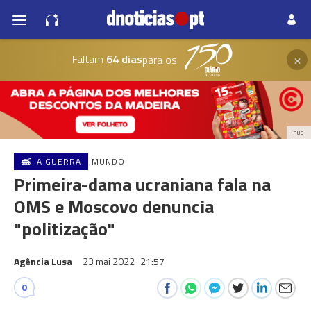
×
Faltam
64 dias
para os
PUB
A GUERRA
MUNDO
Primeira-dama ucraniana fala na
OMS e Moscovo denuncia
"politização"
Agência Lusa
23 mai 2022
21:57
0