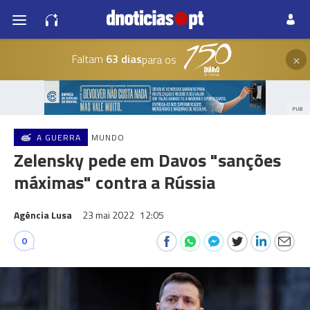
×
Faltam
63 dias
para os
PUB
A GUERRA
MUNDO
Zelensky pede em Davos "sanções
máximas" contra a Rússia
Agência Lusa
23 mai 2022
12:05
0