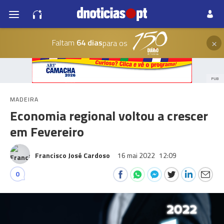
×
Faltam
64 dias
para os
PUB
MADEIRA
Economia regional voltou a crescer
em Fevereiro
Francisco José Cardoso
16 mai 2022
12:09
0