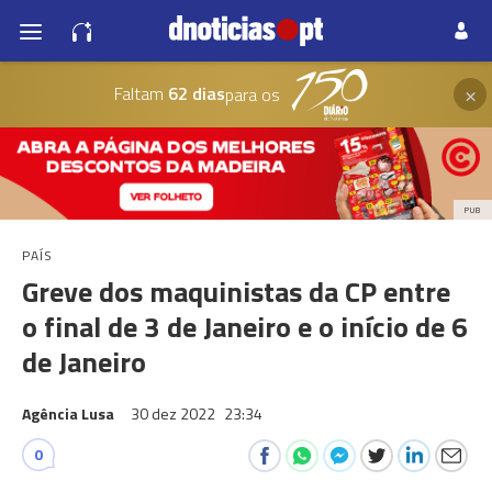
×
Faltam
62 dias
para os
PUB
PAÍS
Greve dos maquinistas da CP entre
o final de 3 de Janeiro e o início de 6
de Janeiro
Agência Lusa
30 dez 2022
23:34
0