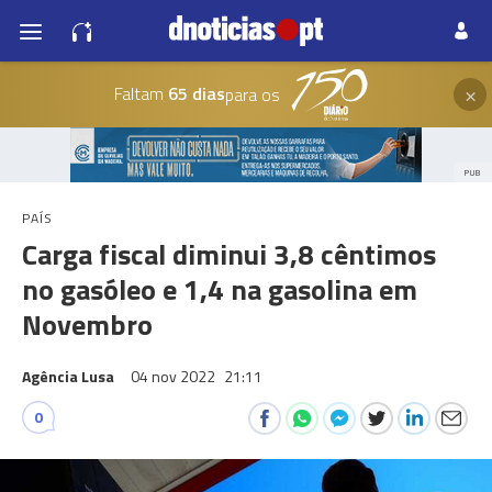
×
Faltam
65 dias
para os
PUB
PAÍS
Carga fiscal diminui 3,8 cêntimos
no gasóleo e 1,4 na gasolina em
Novembro
Agência Lusa
04 nov 2022
21:11
0