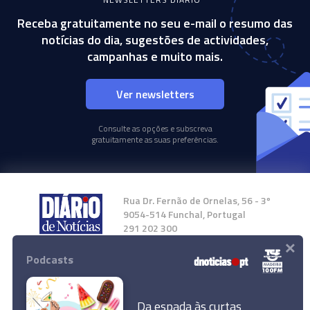
Receba gratuitamente no seu e-mail o resumo das
notícias do dia, sugestões de actividades,
campanhas e muito mais.
Ver newsletters
Consulte as opções e subscreva
gratuitamente as suas preferências.
Rua Dr. Fernão de Ornelas, 56 - 3º
9054-514 Funchal, Portugal
291 202 300
×
Podcasts
Instale a nossa App
Da espada às curtas