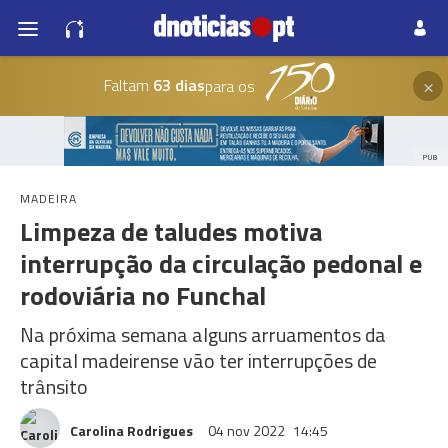
×
Faltam
63 dias
para os
PUB
MADEIRA
Limpeza de taludes motiva
interrupção da circulação pedonal e
rodoviária no Funchal
Na próxima semana alguns arruamentos da
capital madeirense vão ter interrupções de
trânsito
Carolina Rodrigues
04 nov 2022
14:45