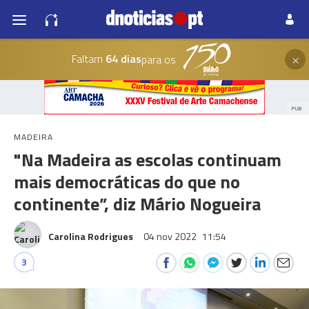
×
Faltam
64 dias
para os
PUB
MADEIRA
"Na Madeira as escolas continuam
mais democráticas do que no
continente”, diz Mário Nogueira
Carolina Rodrigues
04 nov 2022
11:54
3