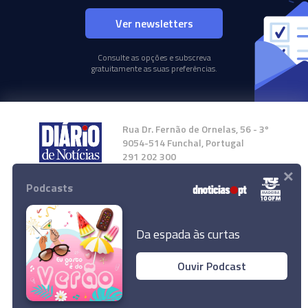
Ver newsletters
Consulte as opções e subscreva
gratuitamente as suas preferências.
Rua Dr. Fernão de Ornelas, 56 - 3º
9054-514 Funchal, Portugal
291 202 300
×
Podcasts
Instale a nossa App
Da espada às curtas
Ouvir Podcast
© 2024 Empresa Diário de Notícias, Lda.
Todos os direitos reservados.