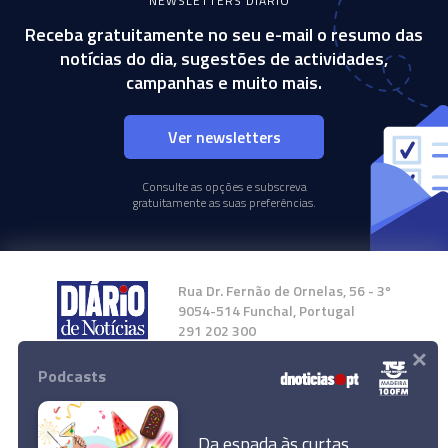
NEWSLETTERS DIÁRIO
Receba gratuitamente no seu e-mail o resumo das
notícias do dia, sugestões de actividades,
campanhas e muito mais.
Ver newsletters
Consulte as opções e subscreva
gratuitamente as suas preferências.
Rua Dr. Fernão de Ornelas, 56 - 3º
9054-514 Funchal, Portugal
291 202 300
×
Podcasts
Instale a nossa App
Da espada às curtas