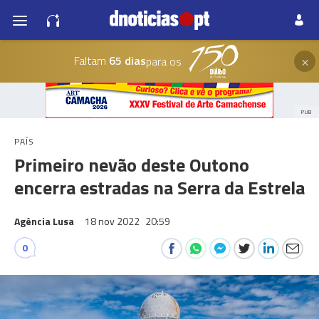
×
Faltam
65 dias
para os
PUB
PAÍS
Primeiro nevão deste Outono
encerra estradas na Serra da Estrela
Agência Lusa
18 nov 2022
20:59
0