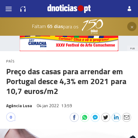
×
Faltam
65 dias
para os
PUB
PAÍS
Preço das casas para arrendar em
Portugal desce 4,3% em 2021 para
10,7 euros/m2
Agência Lusa
04 jan 2022
13:59
0