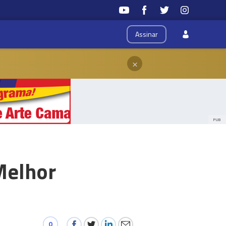
Assinar
×
PUB
Melhor
0