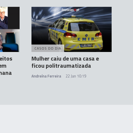
CASOS DO DIA
eitos
Mulher caiu de uma casa e
 em
ficou politraumatizada
emana
Andreína Ferreira
22 Jan 10:19