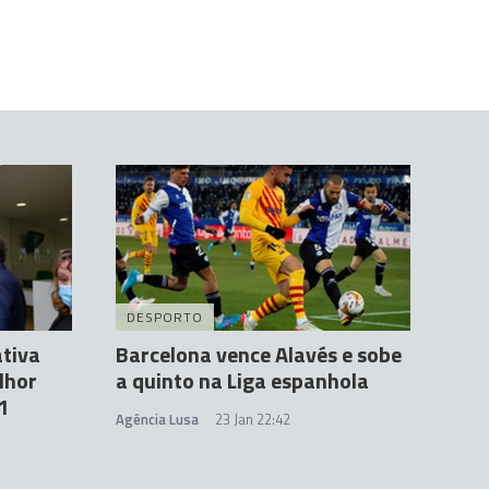
DESPORTO
ativa
Barcelona vence Alavés e sobe
lhor
a quinto na Liga espanhola
1
Agência Lusa
23 Jan 22:42