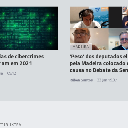
MADEIRA
as de cibercrimes
'Peso' dos deputados el
aram em 2021
pela Madeira colocado
causa no Debate da S
sa
09:12
Rúben Santos
22 Jan 19:37
TTER EXTRA