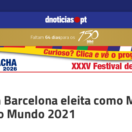
Faltam
64 dias
para os
m Barcelona eleita como 
o Mundo 2021