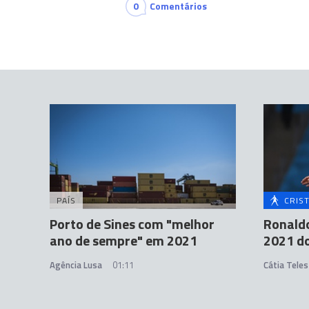
0
Comentários
PAÍS
CRIS
Porto de Sines com "melhor
Ronaldo
ano de sempre" em 2021
2021 do
Agência Lusa
01:11
Cátia Teles