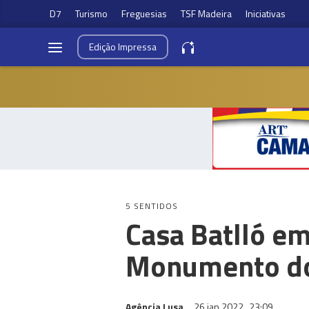
D7
Turismo
Freguesias
TSF Madeira
Iniciativas
Edição
Impressa
5 SENTIDOS
Casa Batlló e
Monumento d
Agência Lusa
26 jan 2022
23:09