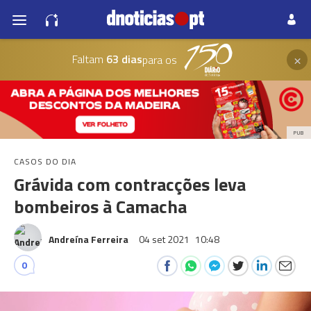
×
Faltam
63 dias
para os
PUB
CASOS DO DIA
Grávida com contracções leva
bombeiros à Camacha
Andreína Ferreira
04 set 2021
10:48
0