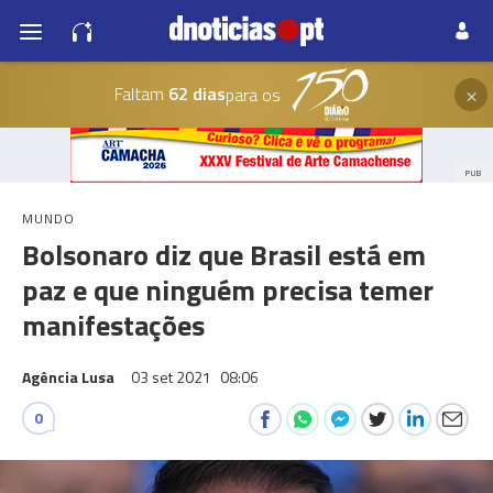
×
Faltam
62 dias
para os
PUB
MUNDO
Bolsonaro diz que Brasil está em
paz e que ninguém precisa temer
manifestações
Agência Lusa
03 set 2021
08:06
0