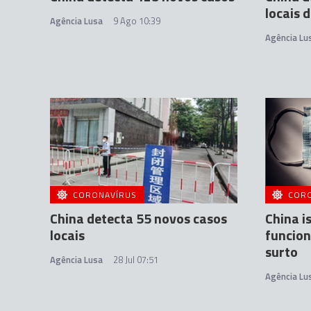
locais 
Agência Lusa
9 Ago 10:39
Agência Lu
CORONAVÍRUS
COR
China detecta 55 novos casos
China i
locais
funcion
surto
Agência Lusa
28 Jul 07:51
Agência Lu