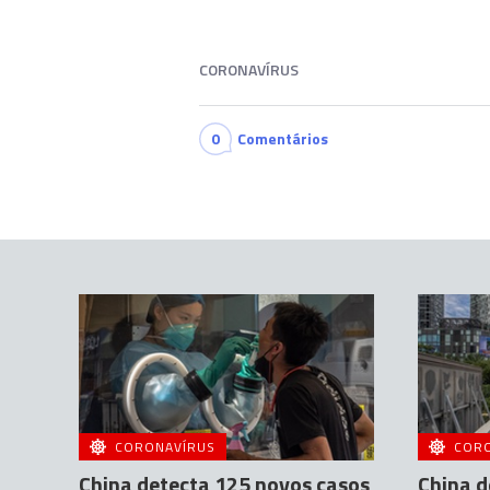
CORONAVÍRUS
0
Comentários
CORONAVÍRUS
COR
China detecta 125 novos casos
China d