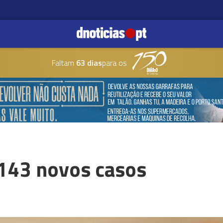
Faltam
63 dias
para os
 143 novos casos