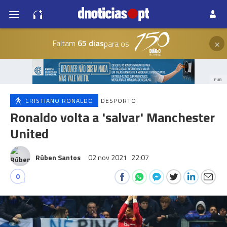
×
Faltam
65 dias
para os
PUB
CRISTIANO RONALDO
DESPORTO
Ronaldo volta a 'salvar' Manchester
United
Rúben Santos
02 nov 2021
22:07
0