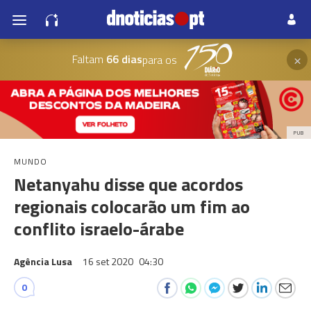
×
Faltam
66 dias
para os
PUB
MUNDO
Netanyahu disse que acordos
regionais colocarão um fim ao
conflito israelo-árabe
Agência Lusa
16 set 2020
04:30
0