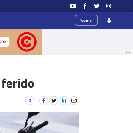
Assinar
PUB
 ferido
0