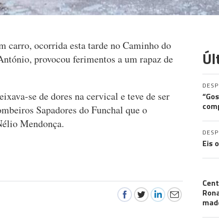
 carro, ocorrida esta tarde no Caminho do
Úl
ntónio, provocou ferimentos a um rapaz de
DES
ixava-se de dores na cervical e teve de ser
“Gos
comp
ombeiros Sapadores do Funchal que o
 Nélio Mendonça.
DES
Eis 
CR
Cent
Ron
mad