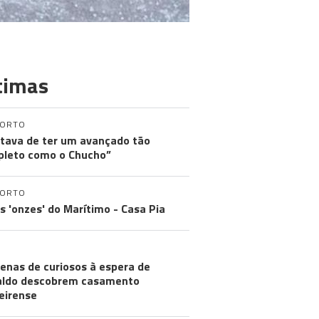
timas
PORTO
tava de ter um avançado tão
leto como o Chucho”
PORTO
os 'onzes' do Marítimo - Casa Pia
ISTIANO RONALDO
enas de curiosos à espera de
aldo descobrem casamento
eirense