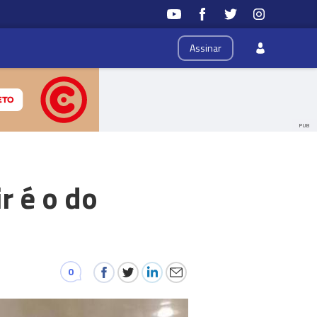
Assinar
PUB
r é o do
0