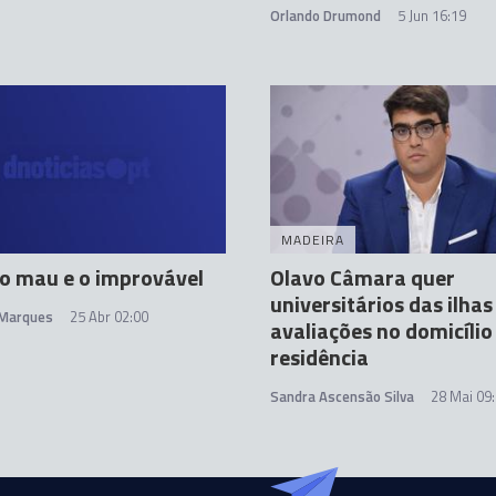
Orlando Drumond
5 Jun 16:19
MADEIRA
o mau e o improvável
Olavo Câmara quer
universitários das ilhas
 Marques
25 Abr 02:00
avaliações no domicílio
residência
Sandra Ascensão Silva
28 Mai 09