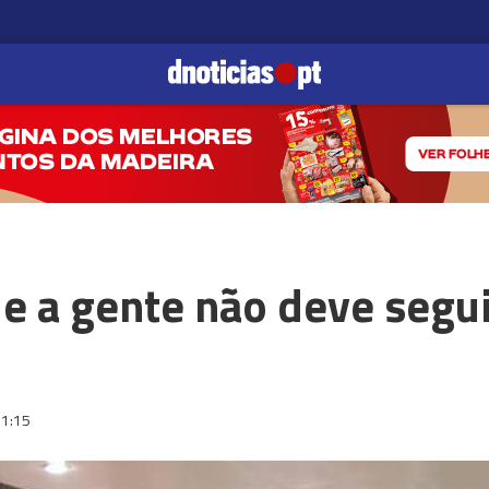
 a gente não deve segui
1:15