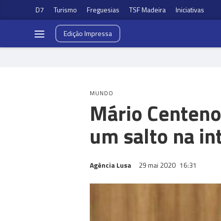
D7
Turismo
Freguesias
TSF Madeira
Iniciativas
Edição
Impressa
MUNDO
Mário Centeno
um salto na in
Agência Lusa
29 mai 2020
16:31