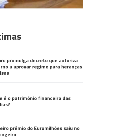
timas
ro promulga decreto que autoriza
rno a aprovar regime para heranças
visas
LICADOR
e é o património financeiro das
lias?
eiro prémio do Euromilhões saiu no
angeiro