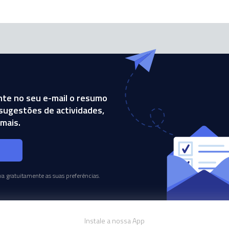
te no seu e-mail o resumo
, sugestões de actividades,
mais.
s
a gratuitamente as suas preferências.
Instale a nossa App