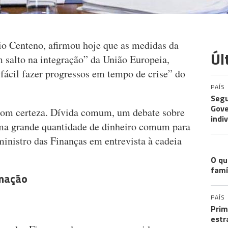
o Centeno, afirmou hoje que as medidas da
Úl
m salto na integração” da União Europeia,
fácil fazer progressos em tempo de crise” do
PAÍS
Segu
Gove
 com certeza. Dívida comum, um debate sobre
indi
ma grande quantidade de dinheiro comum para
ministro das Finanças em entrevista à cadeia
EXP
O qu
famí
rmação
PAÍS
Prim
estr