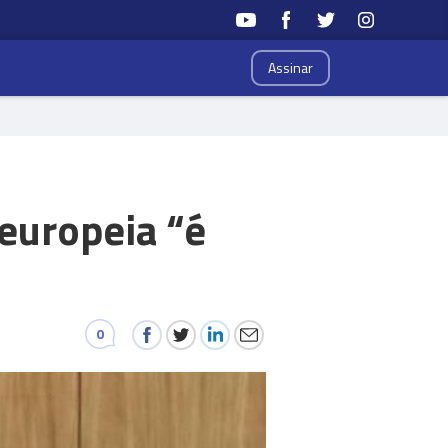
Assinar
europeia “é
0