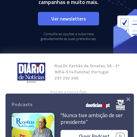
campanhas e muito mais.
Ver newsletters
Consulte as opções e subscreva
gratuitamente as suas preferências.
Rua Dr. Fernão de Ornelas, 56 - 3º
9054-514 Funchal, Portugal
291 202 300
Instale a nossa App
×
Podcasts
"Nunca tive ambição de ser
presidente”
© 2024 Empresa Diário de Notícias, Lda.
Ouvir Podcast