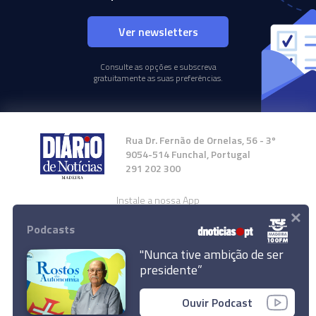
Ver newsletters
Consulte as opções e subscreva
gratuitamente as suas preferências.
Rua Dr. Fernão de Ornelas, 56 - 3º
9054-514 Funchal, Portugal
291 202 300
Instale a nossa App
×
Podcasts
"Nunca tive ambição de ser
presidente”
© 2024 Empresa Diário de Notícias, Lda.
Ouvir Podcast
Todos os direitos reservados.