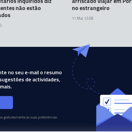
itários inquiridos diz
arriscado viajar em Por
entes não estão
no estrangeiro
ados
11 Mai 12:08
0
te no seu e-mail o resumo
, sugestões de actividades,
mais.
s
a gratuitamente as suas preferências.