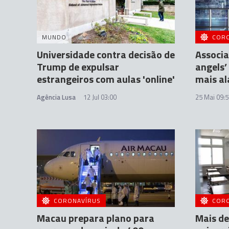
MUNDO
COR
Universidade contra decisão de
Associa
Trump de expulsar
angels’
estrangeiros com aulas 'online'
mais a
Agência Lusa
12 Jul 03:00
25 Mai 09:5
CORONAVÍRUS
COR
Macau prepara plano para
Mais de