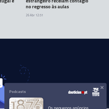
tugal e
estrangeiro receiam contágio
no regresso às aulas
26 Abr 12:51
×
Podcasts
Os pequenos anúncios