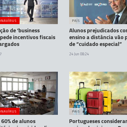
ONAVÍRUS
PAÍS
ção de ‘business
Alunos prejudicados c
 pede incentivos fiscais
ensino a distância vão 
largados
de “cuidado especial”
7
24 Jun 08:24
ONAVÍRUS
PAÍS
 60% de alunos
Portugueses consider