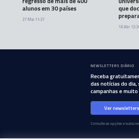
regresso de mais de 400
univers
alunos em 30 países
que doc
prepar
27 Mai 11:37
16 Abr 12:3
NEWSLETTERS DIÁRIO
Receba gratuitamen
das notícias do dia
campanhas e muito 
Ver newsletter
Consulte as opções e subscrev