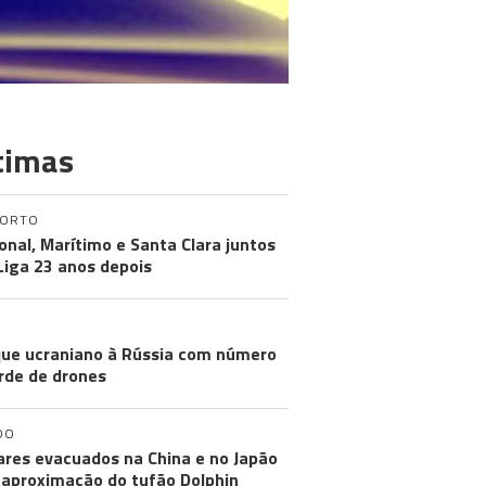
timas
PORTO
onal, Marítimo e Santa Clara juntos
 Liga 23 anos depois
GUERRA
ue ucraniano à Rússia com número
rde de drones
DO
ares evacuados na China e no Japão
aproximação do tufão Dolphin