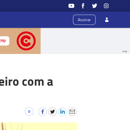
Assinar
PUB
eiro com a
0