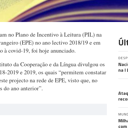
am no Plano de Incentivo à Leitura (PIL) na
Úl
rangeiro (EPE) no ano lectivo 2018/19 e em
o à covid-19, foi hoje anunciado.
DES
ituto da Cooperação e da Língua divulgou os
Naci
na I
18-2019 e 2019, os quais “permitem constatar
ste projecto na rede de EPE, visto que, no
A 
s do ano anterior”.
Ataq
reco
MUN
Milh
com 