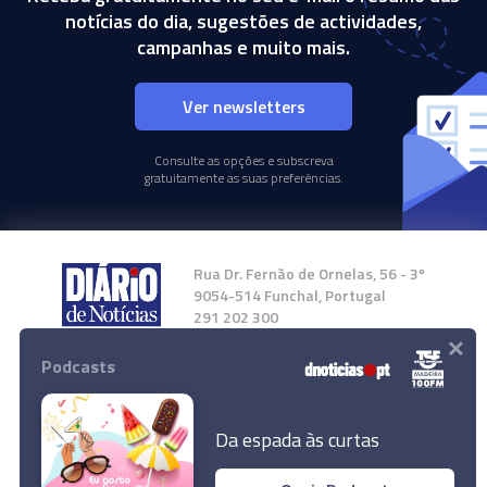
notícias do dia, sugestões de actividades,
campanhas e muito mais.
Ver newsletters
Consulte as opções e subscreva
gratuitamente as suas preferências.
Rua Dr. Fernão de Ornelas, 56 - 3º
9054-514 Funchal, Portugal
291 202 300
×
Podcasts
Instale a nossa App
Da espada às curtas