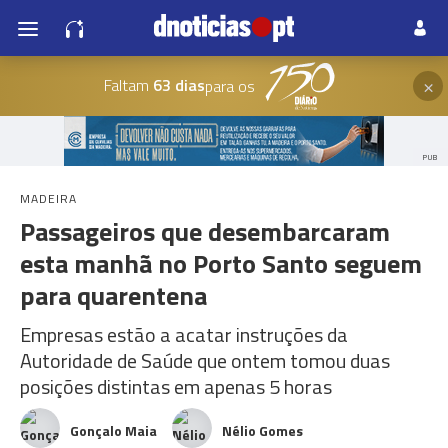
×
Faltam
63 dias
para os
PUB
MADEIRA
Passageiros que desembarcaram
esta manhã no Porto Santo seguem
para quarentena
Empresas estão a acatar instruções da
Autoridade de Saúde que ontem tomou duas
posições distintas em apenas 5 horas
Gonçalo Maia
Nélio Gomes