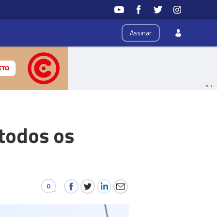
Assinar
PUB
 todos os
0