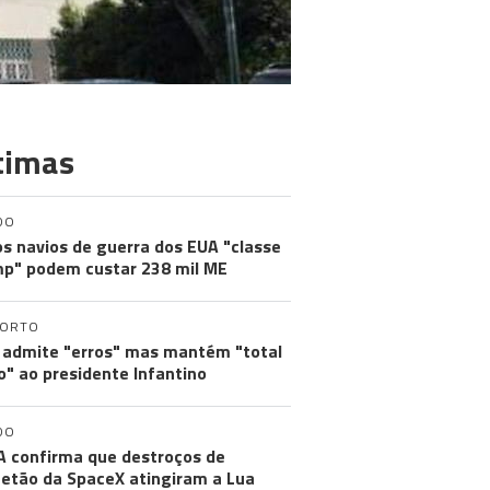
timas
DO
s navios de guerra dos EUA "classe
p" podem custar 238 mil ME
PORTO
 admite "erros" mas mantém "total
o" ao presidente Infantino
DO
 confirma que destroços de
etão da SpaceX atingiram a Lua