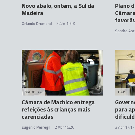
Novo abalo, ontem, a Sul da
Plano d
Madeira
Câmara
favoráv
Orlando Drumond
3 Abr 10:07
Sandra Asc
MADEIRA
PAÍS
Câmara de Machico entrega
Governo
refeições às crianças mais
para ap
carenciadas
dificul
Eugénio Perregil
2 Abr 15:26
3 Abr 17:17