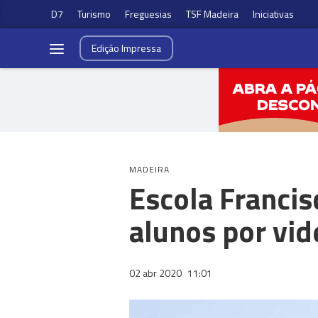
D7
Turismo
Freguesias
TSF Madeira
Iniciativas
Edição
Impressa
MADEIRA
Escola Francis
alunos por vi
02 abr 2020
11:01