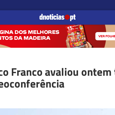
co Franco avaliou ontem
deoconferência