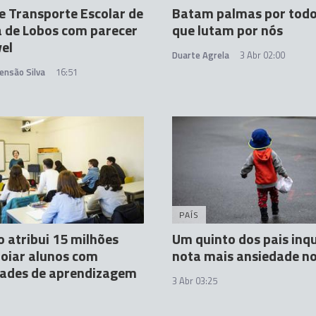
e Transporte Escolar de
Batam palmas por todo
 de Lobos com parecer
que lutam por nós
el
Duarte Agrela
3 Abr 02:00
ensão Silva
16:51
PAÍS
 atribui 15 milhões
Um quinto dos pais inqu
oiar alunos com
nota mais ansiedade no
dades de aprendizagem
3 Abr 03:25