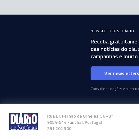
NEWSLETTERS DIÁRIO
Receba gratuitamen
das notícias do dia
campanhas e muito 
Ver newsletter
Consulte as opções e subscrev
Rua Dr. Fernão de Ornelas, 56 - 3º
9054-514 Funchal, Portugal
291 202 300