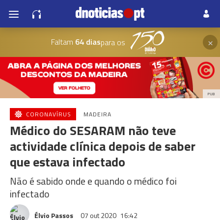
×
Faltam
64 dias
para os
PUB
CORONAVÍRUS
MADEIRA
Médico do SESARAM não teve
actividade clínica depois de saber
que estava infectado
Não é sabido onde e quando o médico foi
infectado
Élvio Passos
07 out 2020
16:42