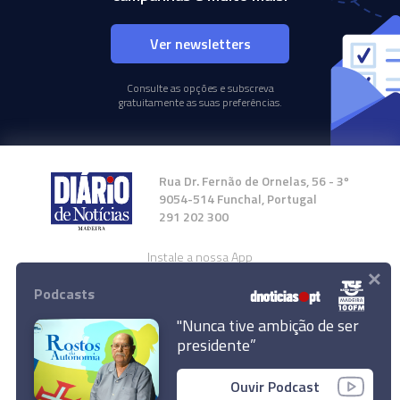
Ver newsletters
Consulte as opções e subscreva
gratuitamente as suas preferências.
Rua Dr. Fernão de Ornelas, 56 - 3º
9054-514 Funchal, Portugal
291 202 300
Instale a nossa App
×
Podcasts
"Nunca tive ambição de ser
presidente”
© 2024 Empresa Diário de Notícias, Lda.
Ouvir Podcast
Todos os direitos reservados.