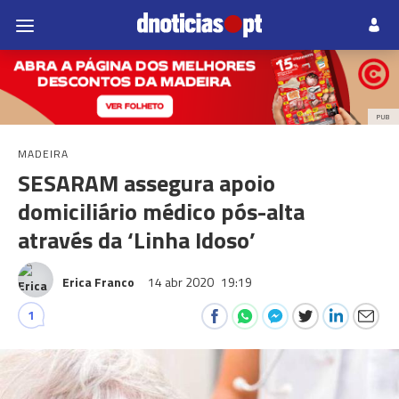
PUB
MADEIRA
SESARAM assegura apoio
domiciliário médico pós-alta
através da ‘Linha Idoso’
Erica Franco
14 abr 2020
19:19
1