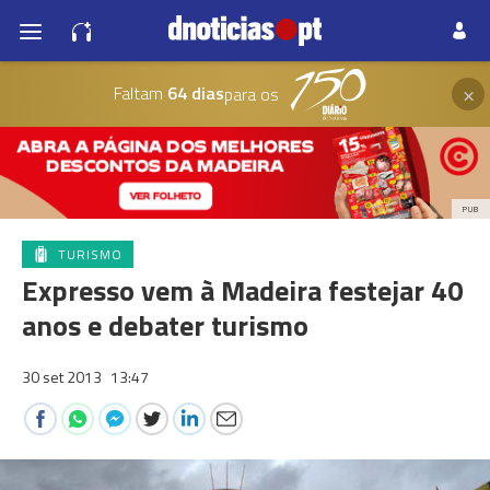
×
Faltam
64 dias
para os
PUB
TURISMO
Expresso vem à Madeira festejar 40
anos e debater turismo
30 set 2013
13:47