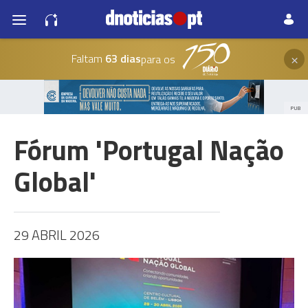
×
Faltam
63 dias
para os
PUB
Fórum 'Portugal Nação
Global'
29 ABRIL 2026