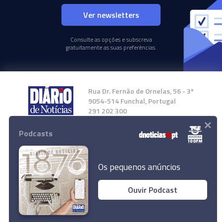
Ver newsletters
Consulte as opções e subscreva
gratuitamente as suas preferências.
Rua Dr. Fernão de Ornelas, 56 - 3º
9054-514 Funchal, Portugal
291 202 300
×
Podcasts
Instale a nossa App
Os pequenos anúncios
Ouvir Podcast
© 2024 Empresa Diário de Notícias, Lda.
Todos os direitos reservados.