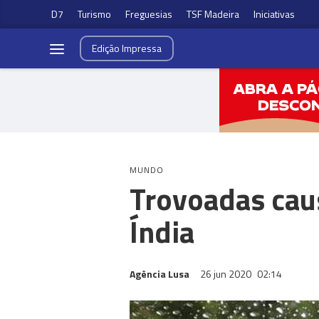
D7
Turismo
Freguesias
TSF Madeira
Iniciativas
Edição
Impressa
MUNDO
Trovoadas cau
Índia
Agência Lusa
26 jun 2020
02:14