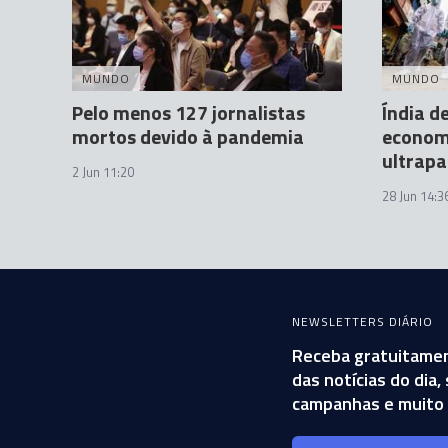
MUNDO
MUNDO
Pelo menos 127 jornalistas
Índia d
mortos devido à pandemia
econom
ultrapa
2 Jun 11:20
28 Jun 14:3
NEWSLETTERS DIÁRIO
Receba gratuitamen
das notícias do dia
campanhas e muito 