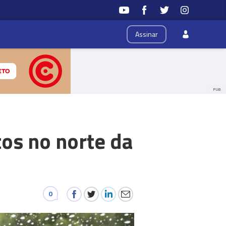
Assinar
PUB
os no norte da
0