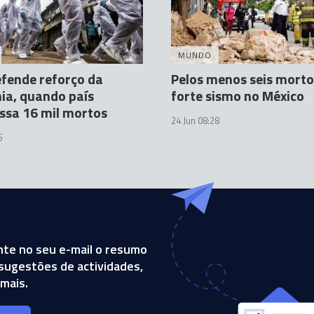
MUNDO
efende reforço da
Pelos menos seis mort
ia, quando país
forte sismo no México
ssa 16 mil mortos
24 Jun 08:28
6
te no seu e-mail o resumo
, sugestões de actividades,
mais.