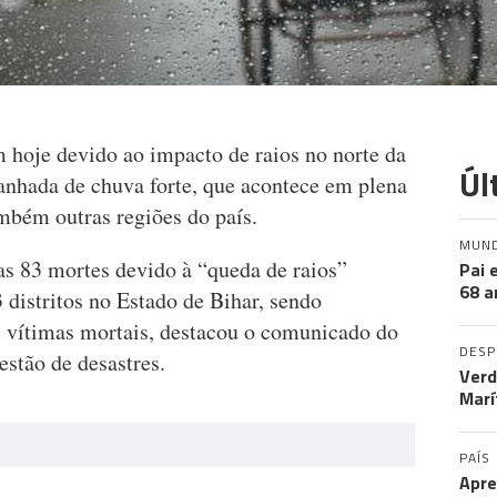
hoje devido ao impacto de raios no norte da
Úl
nhada de chuva forte, que acontece em plena
mbém outras regiões do país.
MUN
as 83 mortes devido à “queda de raios”
Pai 
68 a
distritos no Estado de Bihar, sendo
 vítimas mortais, destacou o comunicado do
DES
stão de desastres.
Verd
Marí
PAÍS
Apre