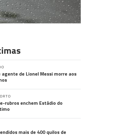
timas
DO
e agente de Lionel Messi morre aos
nos
PORTO
e-rubros enchem Estádio do
timo
endidos mais de 400 quilos de