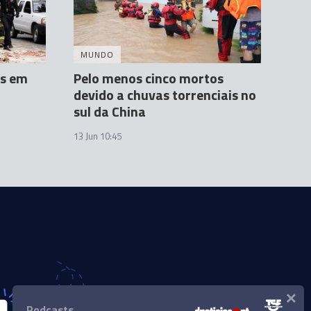
MUNDO
os em
Pelo menos cinco mortos
devido a chuvas torrenciais no
sul da China
13 Jun 10:45
×
Podcasts