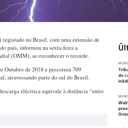
 registado no Brasil, com uma extensão de
Úl
do país, informou na sexta-feira a
dial (OMM), ao reconhecer o recorde.
MUN
de Outubro de 2018 e percorreu 709
Trib
do c
l, atravessando parte do sul do Brasil.
inéd
scarga eléctrica equivale à distância “entre
MUN
Wall
preo
Orie