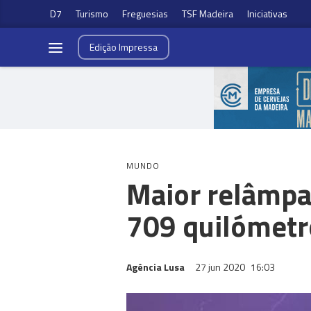
D7
Turismo
Freguesias
TSF Madeira
Iniciativas
Edição
Impressa
MUNDO
Maior relâmpa
709 quilómetr
Agência Lusa
27 jun 2020
16:03