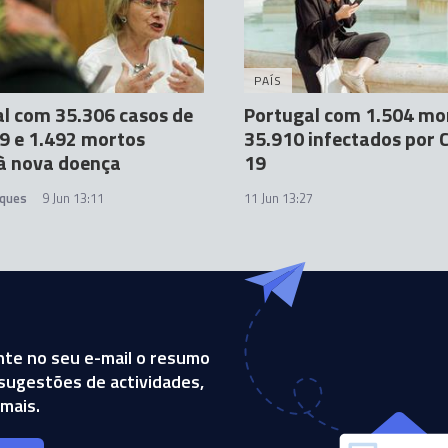
PAÍS
l com 35.306 casos de
Portugal com 1.504 mo
9 e 1.492 mortos
35.910 infectados por 
à nova doença
19
iques
9 Jun 13:11
11 Jun 13:27
te no seu e-mail o resumo
, sugestões de actividades,
mais.