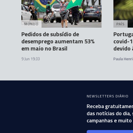
MUNDO
PAÍS
Pedidos de subsídio de
Portuga
desemprego aumentam 53%
covid-1
em maio no Brasil
devido 
9 Jun 19:33
Paula Henr
NEWSLETTERS DIÁRIO
Receba gratuitamen
das notícias do dia
campanhas e muito 