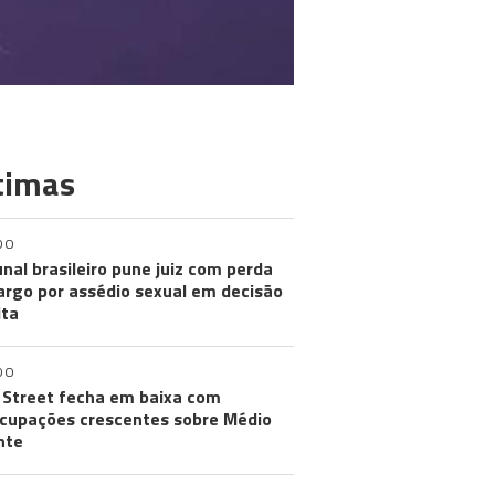
timas
DO
unal brasileiro pune juiz com perda
argo por assédio sexual em decisão
ita
DO
 Street fecha em baixa com
cupações crescentes sobre Médio
nte