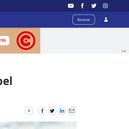
Assinar
PUB
oel
0