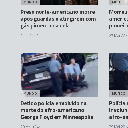
MUNDO
MUNDO
Preso norte-americano morre
Morreu
após guardas o atingirem com
america
gás pimenta na cela
pioneir
4 Jun 16:05
27 Mai 22:3
MUNDO
MUNDO
Detido polícia envolvido na
Polícia
morte do afro-americano
involun
George Floyd em Minneapolis
afro-a
29 Mai 19:45
29 Mai 20:5