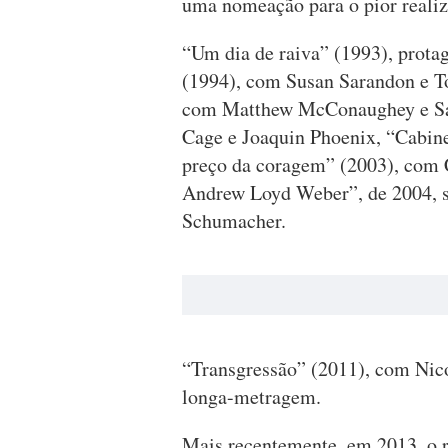
uma nomeação para o pior realiz
“Um dia de raiva” (1993), prota
(1994), com Susan Sarandon e 
com Matthew McConaughey e Sa
Cage e Joaquin Phoenix, “Cabine
preço da coragem” (2003), com 
Andrew Loyd Weber”, de 2004, sã
Schumacher.
“Transgressão” (2011), com Nico
longa-metragem.
Mais recentemente, em 2013, o r