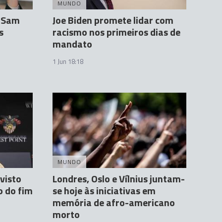
MUNDO
o Sam
Joe Biden promete lidar com
s
racismo nos primeiros dias de
mandato
1 Jun 18:18
MUNDO
visto
Londres, Oslo e Vílnius juntam-
o do fim
se hoje às iniciativas em
memória de afro-americano
morto