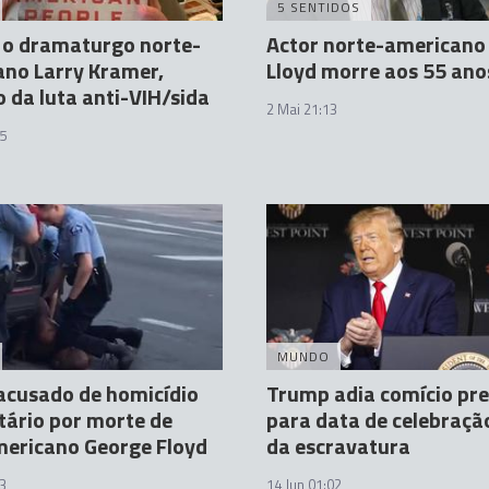
5 SENTIDOS
 o dramaturgo norte-
Actor norte-american
no Larry Kramer,
Lloyd morre aos 55 ano
o da luta anti-VIH/sida
2 Mai 21:13
5
MUNDO
 acusado de homicídio
Trump adia comício pre
tário por morte de
para data de celebraçã
mericano George Floyd
da escravatura
3
14 Jun 01:02