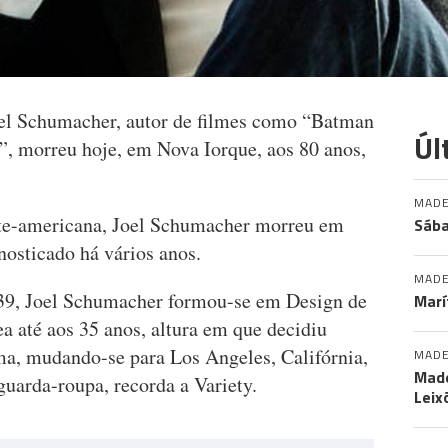
oel Schumacher, autor de filmes como “Batman
Úl
”, morreu hoje, em Nova Iorque, aos 80 anos,
MADE
te-americana, Joel Schumacher morreu em
Sába
osticado há vários anos.
MADE
39, Joel Schumacher formou-se em Design de
Marí
a até aos 35 anos, altura em que decidiu
ma, mudando-se para Los Angeles, Califórnia,
MADE
Made
uarda-roupa, recorda a Variety.
Leix