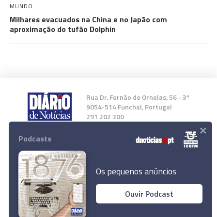
MUNDO
Milhares evacuados na China e no Japão com
aproximação do tufão Dolphin
Rua Dr. Fernão de Ornelas, 56 - 3º
9054-514 Funchal, Portugal
291 202 300
×
Podcasts
Instale a nossa App
Os pequenos anúncios
Ouvir Podcast
© 2026 Empresa Diário de Notícias, Lda.
Todos os direitos reservados.