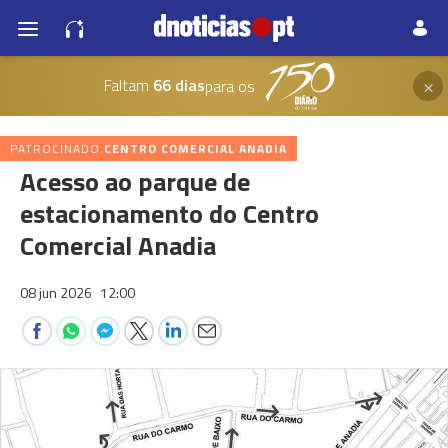
×
Faltam
66 dias
para os
PATROCINADO
CENTRO COMERCIAL ANADIA
Acesso ao parque de
estacionamento do Centro
Comercial Anadia
08 jun 2026
12:00