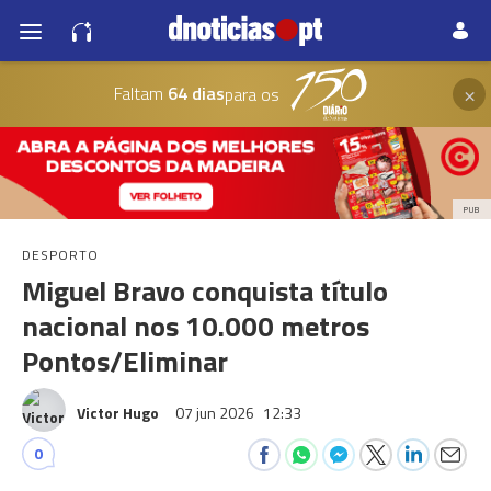
×
Faltam
64 dias
para os
PUB
DESPORTO
Miguel Bravo conquista título
nacional nos 10.000 metros
Pontos/Eliminar
Victor Hugo
07 jun 2026
12:33
0