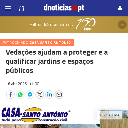
×
Faltam
65 dias
para os
PATROCINADO
CASA SANTO ANTÓNIO
Vedações ajudam a proteger e a
qualificar jardins e espaços
públicos
16 abr 2026
11:00
VER GALERIA