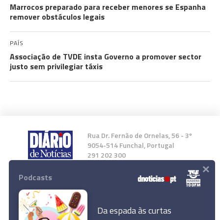
Marrocos preparado para receber menores se Espanha
remover obstáculos legais
PAÍS
Associação de TVDE insta Governo a promover sector
justo sem privilegiar táxis
Rua Dr. Fernão de Ornelas, 56 - 3º
9054-514 Funchal, Portugal
291 202 300
×
Podcasts
Instale a nossa App
Da espada às curtas