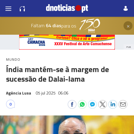
×
Faltam
64 dias
para os
PUB
MUNDO
Índia mantém-se à margem de
sucessão de Dalai-lama
Agência Lusa
05 jul 2025
06:06
0