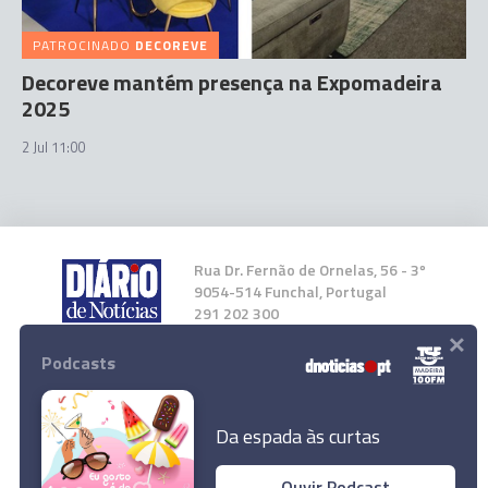
PATROCINADO
DECOREVE
Decoreve mantém presença na Expomadeira
2025
2 Jul 11:00
Rua Dr. Fernão de Ornelas, 56 - 3º
9054-514 Funchal, Portugal
291 202 300
×
Podcasts
Instale a nossa App
Da espada às curtas
Ouvir Podcast