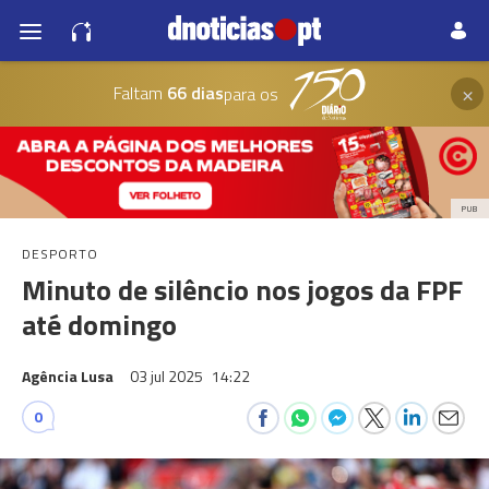
×
Faltam
66 dias
para os
PUB
DESPORTO
Minuto de silêncio nos jogos da FPF
até domingo
Agência Lusa
03 jul 2025
14:22
0