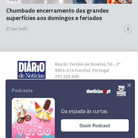
Chumbado encerramento das grandes
superfícies aos domingos e feriados
27 Jun 14:01
5
Rua Dr. Fernão de Ornelas, 56 - 3º
9054-514 Funchal, Portugal
291 202 300
×
Podcasts
Instale a nossa App
Da espada às curtas
Ouvir Podcast
© 2025 Empresa Diário de Notícias, Lda.
Todos os direitos reservados.