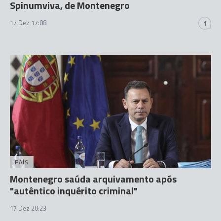
Spinumviva, de Montenegro
17 Dez 17:08
1
PAÍS
Montenegro saúda arquivamento após
"autêntico inquérito criminal"
17 Dez 20:23