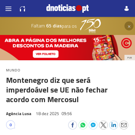
×
Faltam
65 dias
para os
PUB
MUNDO
Montenegro diz que será
imperdoável se UE não fechar
acordo com Mercosul
Agência Lusa
18 dez 2025
09:56
0